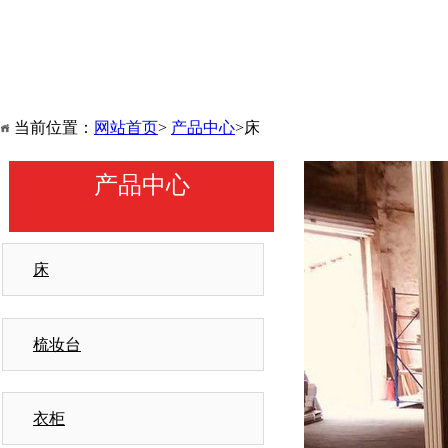
当前位置：
网站首页
>
产品中心
>床
产品中心
床
梳妆台
衣柜